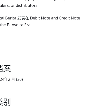
alers, or distributors
tal Berita
发表在
Debit Note and Credit Note
 the E-Invoice Era
档案
024年2 月
(20)
类别