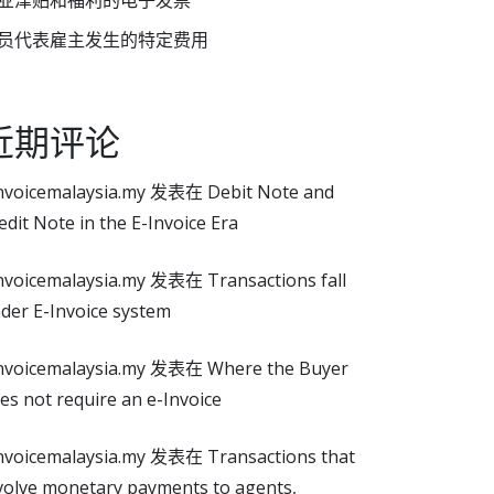
业津贴和福利的电子发票
员代表雇主发生的特定费用
近期评论
nvoicemalaysia.my
发表在
Debit Note and
edit Note in the E-Invoice Era
nvoicemalaysia.my
发表在
Transactions fall
der E-Invoice system
nvoicemalaysia.my
发表在
Where the Buyer
es not require an e-Invoice
nvoicemalaysia.my
发表在
Transactions that
volve monetary payments to agents,