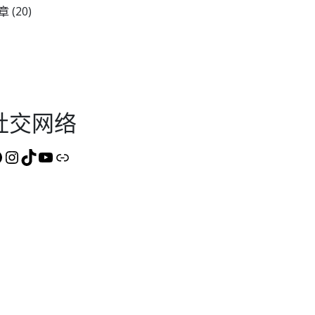
章
(20)
社交网络
acebook
Instagram
TikTok
YouTube
Link