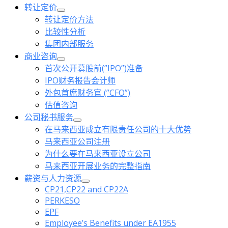
转让定价
转让定价方法
比较性分析
集团内部服务
商业咨询
首次公开募股前(”IPO”)准备
IPO财务报告会计师
外包首席财务官 (”CFO”)
估值咨询
公司秘书服务
在马来西亚成立有限责任公司的十大优势
马来西亚公司注册
为什么要在马来西亚设立公司
马来西亚开展业务的完整指南
薪资与人力资源
CP21,CP22 and CP22A
PERKESO
EPF
Employee’s Benefits under EA1955