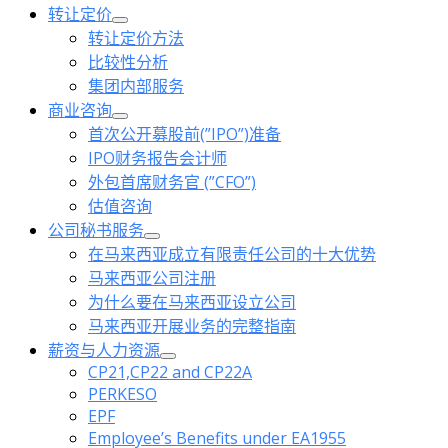
转让定价
转让定价方法
比较性分析
集团内部服务
商业咨询
首次公开募股前(”IPO”)准备
IPO财务报告会计师
外包首席财务官 (”CFO”)
估值咨询
公司秘书服务
在马来西亚成立有限责任公司的十大优势
马来西亚公司注册
为什么要在马来西亚设立公司
马来西亚开展业务的完整指南
薪资与人力资源
CP21,CP22 and CP22A
PERKESO
EPF
Employee’s Benefits under EA1955